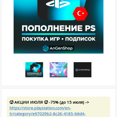
🥵 АКЦИИ ИЮЛЯ 🥵 -75% (до 15 июля) ->
https://store.playstation.com/en-
tr/category/e97029b2-8c26-4185-b6d4-