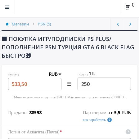
0
Магазин
PSN (5)
🟦 ПОКУПКА ИГР/ПОДПИСКИ PS PLUS/
ПОПОЛНЕНИЕ PSN ТУРЦИЯ GTA 6 BLACK FLAG
БЫСТРО🎁
RUB
TL
заплачу
получу
Минимально можно купить
250
TL
Максимально можно купить
20000
TL
Продано
88598
Партнерам
от
5,5
RUB
как заработать
*
?
Логин от Аккаунта (Почта)