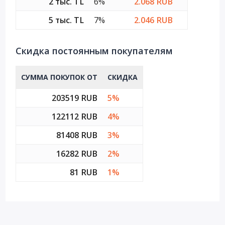
2 тыс. TL
6%
2.068 RUB
5 тыс. TL
7%
2.046 RUB
Cкидка постоянным покупателям
СУММА ПОКУПОК ОТ
СКИДКА
203519 RUB
5%
122112 RUB
4%
81408 RUB
3%
16282 RUB
2%
81 RUB
1%