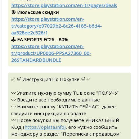
https://store.playstation.com/en-tr/pages/deals
🎯 Июльские скидки
https://store.playstation.com/en-
tr/category/e97029b2-8c26-4185-b6d4-
aa528ee2c526/1
🕹 EA SPORTS FC26 - 80%
https://store.playstation.com/en-
tr/product/UP0006-PPSA27360_00-
26STANDARDBUNDLE
✅ 🛒 Инструкция По Покупке 🛒 ✅
〰️ Укажите нужную сумму TL в окне "ПОЛУЧУ"
〰️ Введите все необходимые данные
〰️ Нажмите кнопку "КУПИТЬ СЕЙЧАС", далее
следуйте инструкции по оплате
〰️ После покупки Вы получаете УНИКАЛЬНЫЙ
КОД (
https://oplata.info)
, его нужно сообщить
менеджеру в раздел "Переписка с продавцом"