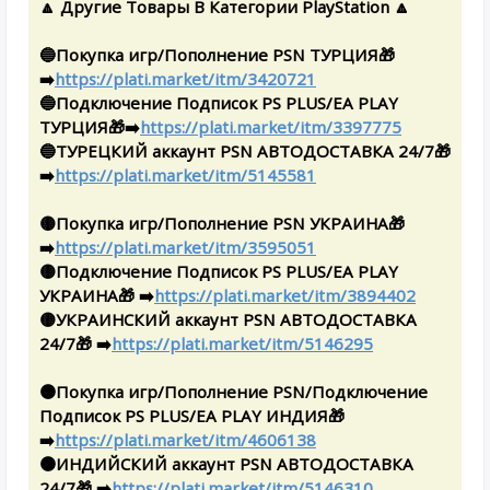
🔼 Другие Товары В Категории PlayStation 🔼
🔵Покупка игр/Пополнение PSN ТУРЦИЯ🎁
➡️
https://plati.market/itm/3420721
🔵Подключение Подписок PS PLUS/EA PLAY
ТУРЦИЯ🎁➡️
https://plati.market/itm/3397775
🔵ТУРЕЦКИЙ аккаунт PSN АВТОДОСТАВКА 24/7🎁
➡️
https://plati.market/itm/5145581
🟡Покупка игр/Пополнение PSN УКРАИНА🎁
➡️
https://plati.market/itm/3595051
🟡Подключение Подписок PS PLUS/EA PLAY
УКРАИНА🎁 ➡️
https://plati.market/itm/3894402
🟡УКРАИНСКИЙ аккаунт PSN АВТОДОСТАВКА
24/7🎁 ➡️
https://plati.market/itm/5146295
🟠Покупка игр/Пополнение PSN/Подключение
Подписок PS PLUS/EA PLAY ИНДИЯ🎁
➡️
https://plati.market/itm/4606138
🟠ИНДИЙСКИЙ аккаунт PSN АВТОДОСТАВКА
24/7🎁 ➡️
https://plati.market/itm/5146310