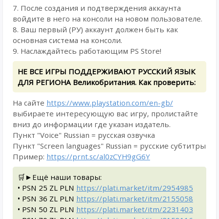
7. После создания и подтверждения аккаунта
войдите в него на консоли на новом пользователе.
8. Ваш первый (РУ) аккаунт должен быть как
основная система на консоли.
9. Наслаждайтесь работающим PS Store!
НЕ ВСЕ ИГРЫ ПОДДЕРЖИВАЮТ РУССКИЙ ЯЗЫК
ДЛЯ РЕГИОНА Великобритания. Как проверить:
На сайте
https://www.playstation.com/en-gb/
выбираете интересующую вас игру, пролистайте
вниз до информации где указан издатель.
Пункт "Voice" Russian = русская озвучка
Пункт "Screen languages" Russian = русские субтитры
Пример:
https://prnt.sc/al0zCYH9gG6Y
🛒►Ещё наши товары:
• PSN 25 ZL PLN
https://plati.market/itm/2954985
• PSN 36 ZL PLN
https://plati.market/itm/2155058
• PSN 50 ZL PLN
https://plati.market/itm/2231403