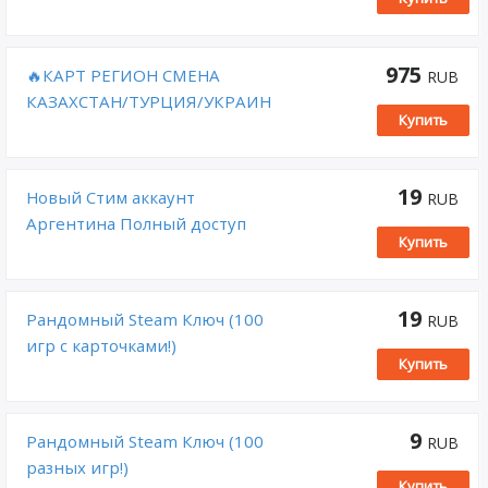
КАЗАХСТАН УКРАИНА США
СНГ ИНДИЯ КИТАЙ ЕВРОПА
975
🔥КАРТ РЕГИОН СМЕНА
RUB
КАЗАХСТАН/ТУРЦИЯ/УКРАИН
Купить
СТИМ🔥 АВТО
19
Новый Стим аккаунт
RUB
Аргентина Полный доступ
Купить
19
Рандомный Steam Ключ (100
RUB
игр с карточками!)
Купить
9
Рандомный Steam Ключ (100
RUB
разных игр!)
Купить